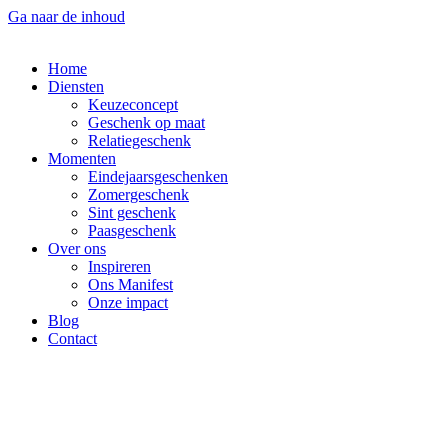
Ga naar de inhoud
Home
Diensten
Keuzeconcept
Geschenk op maat
Relatiegeschenk
Momenten
Eindejaarsgeschenken
Zomergeschenk
Sint geschenk
Paasgeschenk
Over ons
Inspireren
Ons Manifest
Onze impact
Blog
Contact